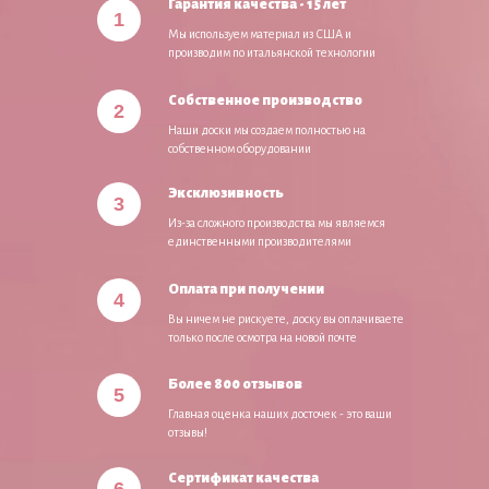
Гарантия качества - 15 лет
1
Мы используем материал из США и
производим по итальянской технологии
Собственное производство
2
Наши доски мы создаем полностью на
собственном оборудовании
Эксклюзивность
3
Из-за сложного производства мы являемся
единственными производителями
Оплата при получении
4
Вы ничем не рискуете, доску вы оплачиваете
только после осмотра на новой почте
Более 800 отзывов
5
Главная оценка наших досточек - это ваши
отзывы!
Сертификат качества
6