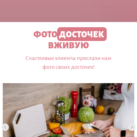
ФОТО
ДОСТОЧЕК
ВЖИВУЮ
Счастливые клиенты прислали нам
фото своих досточек!